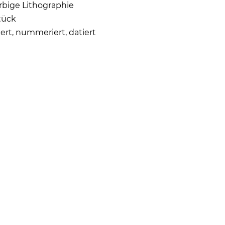
arbige Lithographie
tück
iert, nummeriert, datiert