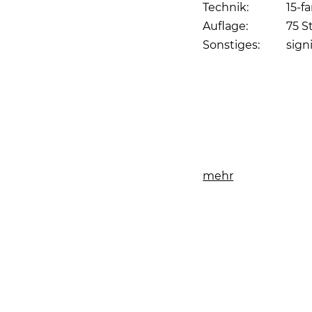
Technik:
15-f
Auflage:
75 S
Sonstiges:
sign
Seite drucken
mehr