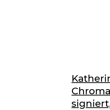
Katheri
Chroma 
signier