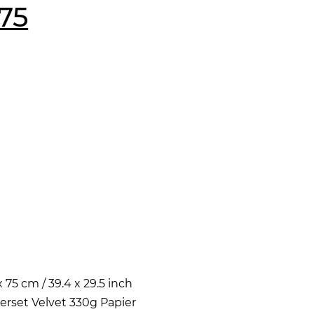
 75
x 75 cm / 39.4 x 29.5 inch
rset Velvet 330g Papier