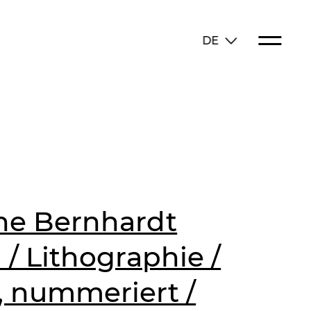
DE
ne Bernhardt
/ Lithographie /
t, nummeriert /