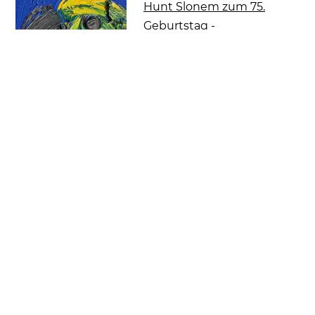
Hunt Slonem zum 75.
Geburtstag -
Ausstellungen in Dallas,
Nürnberg und Kitzbühel
07.02.2024
David Gerstein feiert 2024
seinen 80. Geburtstag |
FRANK FLUEGEL GALERIE
weitere Beiträge