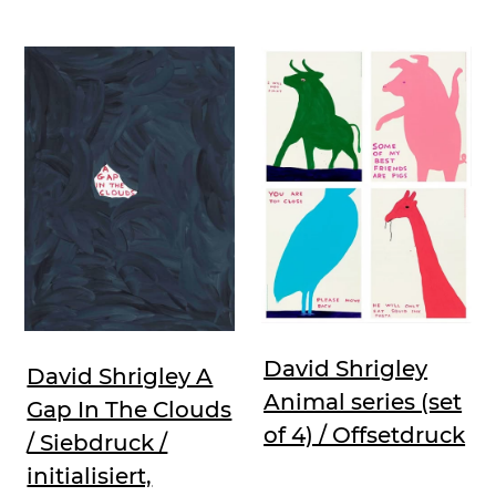
David Shrigley
David Shrigley A
Animal series (set
Gap In The Clouds
of 4) / Offsetdruck
/ Siebdruck /
initialisiert,