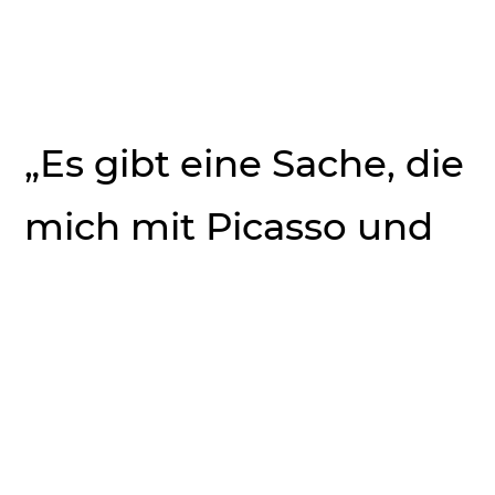
„Es gibt eine Sache, die
mich mit Picasso und
Andy Warhol
verbindet: Wir mögen
alle Autos, haben aber
keinen Führerschein.“