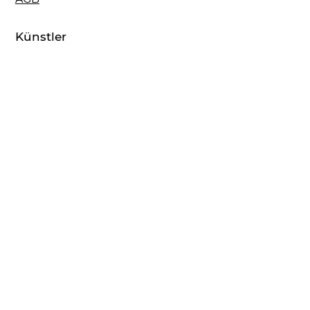
Künstler
Mr. Brainwash
Peter Doig
FRINGE the Artist
David Gerstein
Alex Katz
Julian Opie
Richard Orlinski
David Shrigley
XOOOOX
weitere Künstler