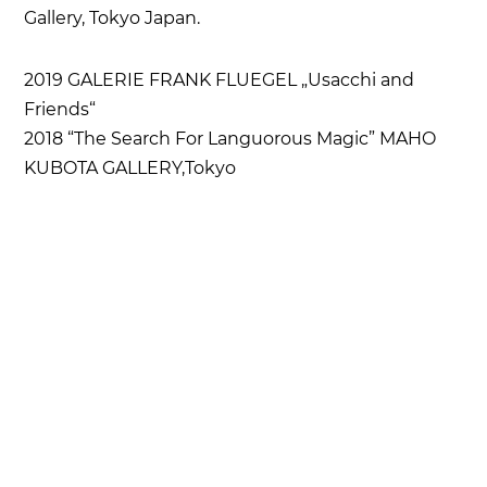
Gallery, Tokyo Japan.
2019 GALERIE FRANK FLUEGEL „Usacchi and
Friends“
2018 “The Search For Languorous Magic” MAHO
KUBOTA GALLERY,Tokyo
2015 “I am here with you” Jack Hanley Gallery, New
York
2013 “happily skipping backwards(2013-1978)”
motherʼs tankstation, Dublin
2010 “Rest with us in peace” mother’s tankstation,
Dublin.
“Project Room” Artists Residency Programme,
Irish Museum of Modern Art,
2009 “Why can we keep going forward? Because
we forget the problem of yesterday”