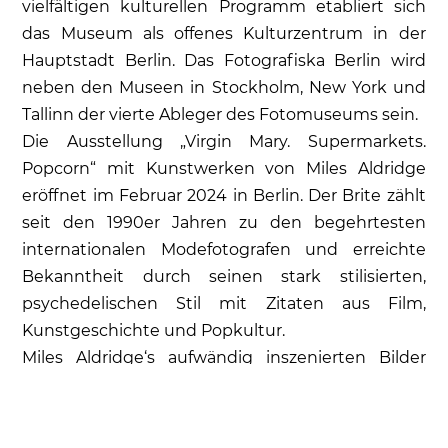
vielfältigen kulturellen Programm etabliert sich
das Museum als offenes Kulturzentrum in der
Hauptstadt Berlin. Das Fotografiska Berlin wird
neben den Museen in Stockholm, New York und
Tallinn der vierte Ableger des Fotomuseums sein.
Die Ausstellung „Virgin Mary. Supermarkets.
Popcorn“ mit Kunstwerken von Miles Aldridge
eröffnet im Februar 2024 in Berlin. Der Brite zählt
seit den 1990er Jahren zu den begehrtesten
internationalen Modefotografen und erreichte
Bekanntheit durch seinen stark stilisierten,
psychedelischen Stil mit Zitaten aus Film,
Kunstgeschichte und Popkultur.
Miles Aldridge‘s aufwändig inszenierten Bilder
erinnern an Filmsets. Makellos-glatte Oberflächen
und stereotypische Weiblichkeit verstärken die
künstliche Wirkung der Bilder, die in einer Palette