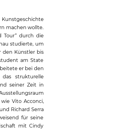
d Kunstgeschichte
ern machen wollte.
d Tour“ durch die
nau studierte, um
r den Künstler bis
tstudent am State
rbeitete er bei den
das strukturelle
nd seiner Zeit in
Ausstellungsraum
 wie Vito Acconci,
 und Richard Serra
weisend für seine
dschaft mit Cindy