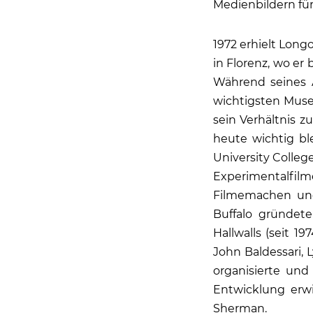
Medienbildern für
1972 erhielt Lon
in Florenz, wo er
Während seines A
wichtigsten Muse
sein Verhältnis z
heute wichtig bl
University College
Experimentalfil
Filmemachen und 
Buffalo gründet
Hallwalls (seit 1
John Baldessari, 
organisierte und
Entwicklung erwi
Sherman.