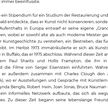
 immer beeinflusste.
go ein Stipendium für ein Studium der Restaurierung un
 bald entdeckte, dass er Kunst nicht konservieren, sond
ufenthalts in Europa entwarf er seine eigene „Gran
en, wobei er sowohl alte als auch moderne Meister ge
ur Kunstgeschichte zu verstehen, ein Bestreben, das fü
eibt. Im Herbst 1973 immatrikulierte er sich als Kuns
 in Buffalo, das er 1975 abschloss. Während dieser Zeit a
mern Paul Sharits und Hollis Frampton, die ihn in 
die Filme von Sergei Eisenstein einführten. Währe
e er außerdem zusammen mit Charles Clough den 
974), wo er Ausstellungen und Gespräche mit Künstlern
Lynda Benglis, Robert Irwin, Joan Jonas, Bruce Nauman
 ein informelles Netzwerk aufbaute, das sich als weg
es. Zu dieser Zeit begann seine lebenslange Freun