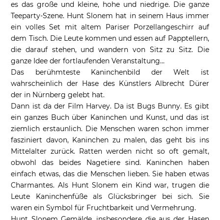
es das große und kleine, hohe und niedrige. Die ganze
Teeparty-Szene. Hunt Slonem hat in seinem Haus immer
ein volles Set mit altem Pariser Porzellangeschirr auf
dem Tisch. Die Leute kommen und essen auf Papptellern,
die darauf stehen, und wandern von Sitz zu Sitz. Die
ganze Idee der fortlaufenden Veranstaltung…
Das berühmteste Kaninchenbild der Welt ist
wahrscheinlich der Hase des Künstlers Albrecht Dürer
der in Nürnberg gelebt hat.
Dann ist da der Film Harvey. Da ist Bugs Bunny. Es gibt
ein ganzes Buch über Kaninchen und Kunst, und das ist
ziemlich erstaunlich. Die Menschen waren schon immer
fasziniert davon, Kaninchen zu malen, das geht bis ins
Mittelalter zurück. Ratten werden nicht so oft gemalt,
obwohl das beides Nagetiere sind. Kaninchen haben
einfach etwas, das die Menschen lieben. Sie haben etwas
Charmantes. Als Hunt Slonem ein Kind war, trugen die
Leute Kaninchenfüße als Glücksbringer bei sich. Sie
waren ein Symbol für Fruchtbarkeit und Vermehrung.
Hunt Slonem Gemälde, insbesondere die aus der Hasen