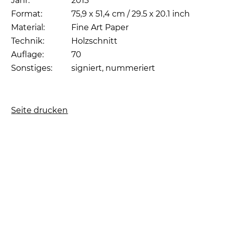
Jahr:
2013
Format:
75,9 x 51,4 cm / 29.5 x 20.1 inch
Material:
Fine Art Paper
Technik:
Holzschnitt
Auflage:
70
Sonstiges:
signiert, nummeriert
Seite drucken