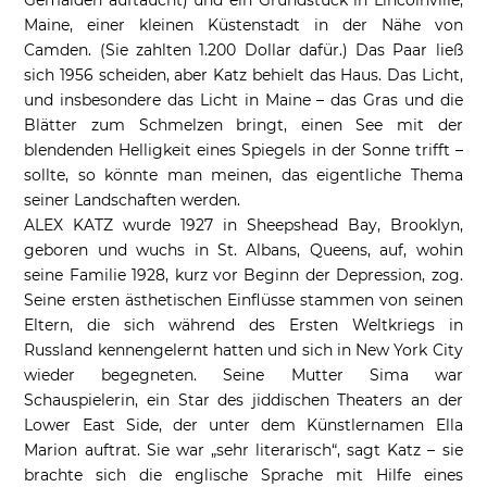
Gemälden auftaucht) und ein Grundstück in Lincolnville,
Maine, einer kleinen Küstenstadt in der Nähe von
Camden. (Sie zahlten 1.200 Dollar dafür.) Das Paar ließ
sich 1956 scheiden, aber Katz behielt das Haus. Das Licht,
und insbesondere das Licht in Maine – das Gras und die
Blätter zum Schmelzen bringt, einen See mit der
blendenden Helligkeit eines Spiegels in der Sonne trifft –
sollte, so könnte man meinen, das eigentliche Thema
seiner Landschaften werden.
ALEX KATZ wurde 1927 in Sheepshead Bay, Brooklyn,
geboren und wuchs in St. Albans, Queens, auf, wohin
seine Familie 1928, kurz vor Beginn der Depression, zog.
Seine ersten ästhetischen Einflüsse stammen von seinen
Eltern, die sich während des Ersten Weltkriegs in
Russland kennengelernt hatten und sich in New York City
wieder begegneten. Seine Mutter Sima war
Schauspielerin, ein Star des jiddischen Theaters an der
Lower East Side, der unter dem Künstlernamen Ella
Marion auftrat. Sie war „sehr literarisch“, sagt Katz – sie
brachte sich die englische Sprache mit Hilfe eines