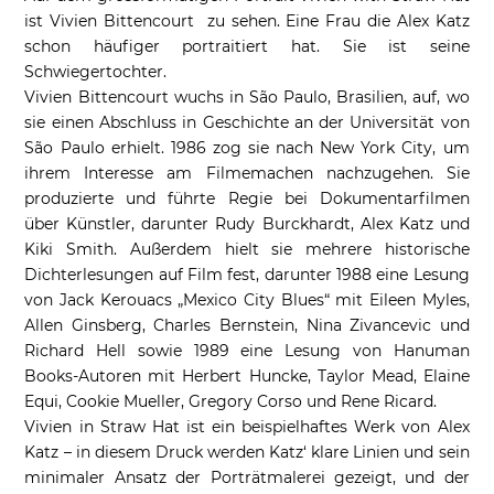
ist Vivien Bittencourt zu sehen. Eine Frau die Alex Katz
schon häufiger portraitiert hat. Sie ist seine
Schwiegertochter.
Vivien Bittencourt wuchs in São Paulo, Brasilien, auf, wo
sie einen Abschluss in Geschichte an der Universität von
São Paulo erhielt. 1986 zog sie nach New York City, um
ihrem Interesse am Filmemachen nachzugehen. Sie
produzierte und führte Regie bei Dokumentarfilmen
über Künstler, darunter Rudy Burckhardt, Alex Katz und
Kiki Smith. Außerdem hielt sie mehrere historische
Dichterlesungen auf Film fest, darunter 1988 eine Lesung
von Jack Kerouacs „Mexico City Blues“ mit Eileen Myles,
Allen Ginsberg, Charles Bernstein, Nina Zivancevic und
Richard Hell sowie 1989 eine Lesung von Hanuman
Books-Autoren mit Herbert Huncke, Taylor Mead, Elaine
Equi, Cookie Mueller, Gregory Corso und Rene Ricard.
Vivien in Straw Hat ist ein beispielhaftes Werk von Alex
Katz – in diesem Druck werden Katz‘ klare Linien und sein
minimaler Ansatz der Porträtmalerei gezeigt, und der