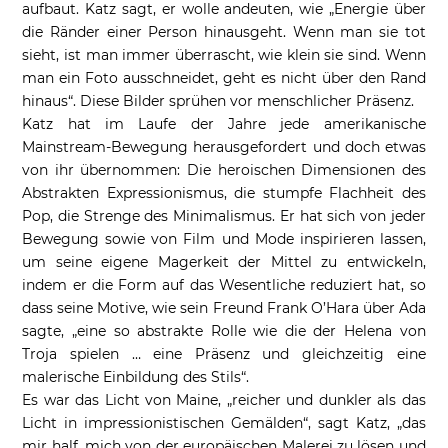
aufbaut. Katz sagt, er wolle andeuten, wie „Energie über
die Ränder einer Person hinausgeht. Wenn man sie tot
sieht, ist man immer überrascht, wie klein sie sind. Wenn
man ein Foto ausschneidet, geht es nicht über den Rand
hinaus“. Diese Bilder sprühen vor menschlicher Präsenz.
Katz hat im Laufe der Jahre jede amerikanische
Mainstream-Bewegung herausgefordert und doch etwas
von ihr übernommen: Die heroischen Dimensionen des
Abstrakten Expressionismus, die stumpfe Flachheit des
Pop, die Strenge des Minimalismus. Er hat sich von jeder
Bewegung sowie von Film und Mode inspirieren lassen,
um seine eigene Magerkeit der Mittel zu entwickeln,
indem er die Form auf das Wesentliche reduziert hat, so
dass seine Motive, wie sein Freund Frank O’Hara über Ada
sagte, „eine so abstrakte Rolle wie die der Helena von
Troja spielen … eine Präsenz und gleichzeitig eine
malerische Einbildung des Stils“.
Es war das Licht von Maine, „reicher und dunkler als das
Licht in impressionistischen Gemälden“, sagt Katz, „das
mir half, mich von der europäischen Malerei zu lösen und