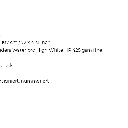
6
x 107 cm / 72 x 42.1 inch
ders Waterford High White HP 425 gsm fine
druck.
signiert, nummeriert