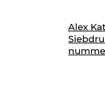
Alex Ka
Siebdruc
nummeri