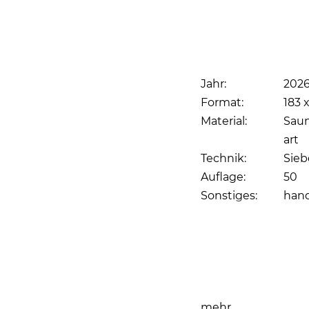
Jahr:
202
Format:
183 
Material:
Saun
art
Technik:
Sieb
Auflage:
50
Sonstiges:
hand
Seite drucken
mehr