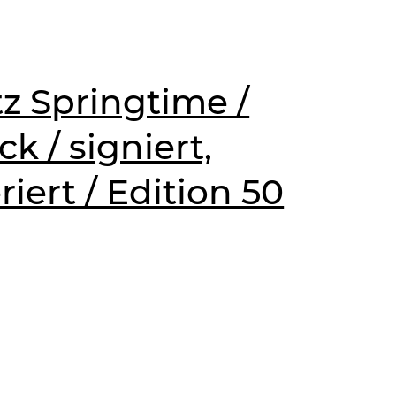
tz Springtime /
k / signiert,
ert / Edition 50