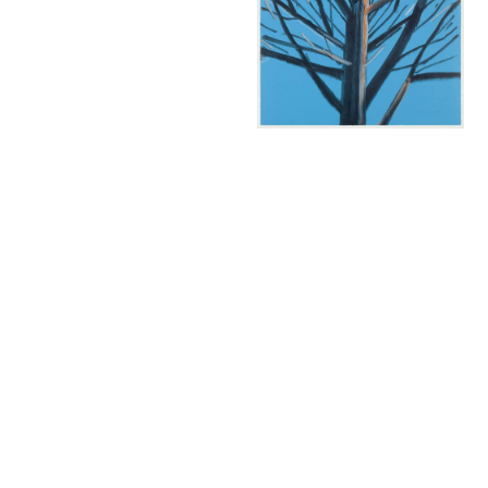
Alex Katz Summer
/ Pigmentdruck /
signiert / edition
60