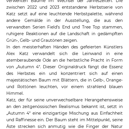
verwehten Bäume im Wechsel der Jahreszeiten. Die
zwischen 2022 und 2023 entstandene Herbstserie von
Katz setzt auf eine leuchtende Herbstpalette, während
andere Gemälde in der Ausstellung, die aus den
verwandten Serien Field’s End und Tree Top stammen,
ruhigere Reaktionen auf die Landschaft in gedämpften
Grün-, Gelb- und Grautönen zeigen.
In den meisterhaften Händen des gefeierten Künstlers
Alex Katz verwandelt sich die Leinwand in eine
atemberaubende Ode an die herbstliche Pracht in Form
von „Autumn 4“. Dieser Originaldruck fängt die Essenz
des Herbstes ein und konzentriert sich auf einen
majestätischen Baum mit Blättern, die in Gelb-, Orange-
und Rottönen leuchten, vor einem strahlend blauen
Himmel.
Katz, der für seine unverwechselbare Herangehensweise
an den zeitgenössischen Realismus bekannt ist, setzt in
„Autumn 4“ eine einzigartige Mischung aus Einfachheit
und Raffinesse ein. Der Baum steht im Mittelpunkt, seine
Äste strecken sich anmutig wie die Finger der Natur