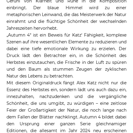
Gefühl von Klarheit und Ruhe in die Komposition
einbringt. Der blaue Himmel wird zu einer
metaphorischen Leinwand, die das Meisterwerk der Natur
einrahmt und die flüchtige Schönheit der wechselnden
Jahreszeiten hervorhebt.
„Autumn 4“ ist ein Beweis für Katz‘ Fähigkeit, komplexe
Szenen auf ihre wesentlichen Elemente zu reduzieren und
dabei eine tiefe emotionale Wirkung zu erzielen. Der
Druck lädt den Betrachter ein, in die Schönheit des
Herbstes einzutauchen, die Frische in der Luft zu spüren
und den Baum als stummen Zeugen der zyklischen
Natur des Lebens zu betrachten.
Mit diesem Originaldruck fängt Alex Katz nicht nur die
Essenz des Herbstes ein, sondern lädt uns auch dazu ein,
innezuhalten, nachzudenken und die vergängliche
Schönheit, die uns umgibt, zu würdigen – eine zeitlose
Feier der Großartigkeit der Natur, die noch lange nach
dem Fallen der Blätter nachklingt. Autumn 4 bildet dabei
den Ursprung einer ganzen Serie gleichnamiger
Editionen, die allesamt im Jahr 2024 neu erscheinen