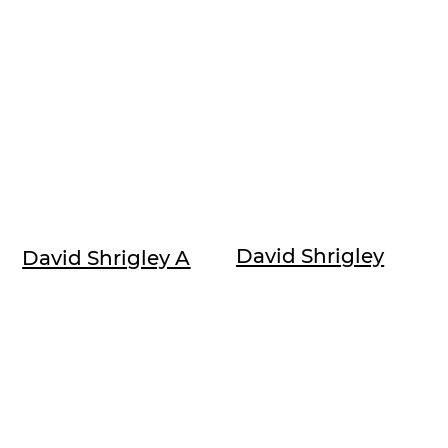
David Shrigley
David Shrigley A
Black Cats /
Gap In The Clouds
Siebdruck /
/ Siebdruck /
signiert,
initialisiert,
nummeriert /
nummeriert /
Edition 125
Edition 125