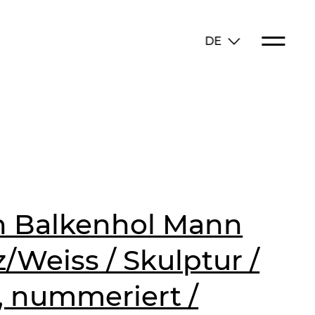
DE
n Balkenhol Mann
/Weiss / Skulptur /
t, nummeriert /