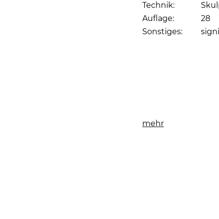
Technik:
Skul
Auflage:
28
Sonstiges:
sign
Seite drucken
mehr