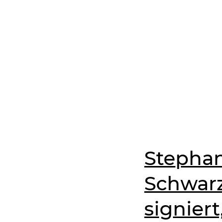
Stepha
Schwarz
signier