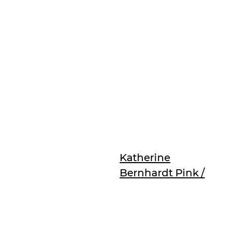
Katherine
Bernhardt Pink /
Lithographie /
signiert,
Katherine
nummeriert /
Bernhardt