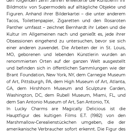
den folgenden zehn Jahren erweiterte die Künstlerin ihr
Bildmotiv von Supermodels auf alltägliche Objekte und
Figuren. Anhand ihrer Bilderkartei – die unter anderem
Tacos, Toilettenpapier, Zigaretten und den Rosaroten
Panther umfasst – zeichnet Bernhardt ihr Leben und die
Kultur im Allgemeinen nach und genießt es, jede ihrer
Obsessionen eingehend zu untersuchen, bevor sie sich
einer anderen zuwendet. Die Arbeiten der in St. Louis,
MO, geborenen und lebenden Künstlerin wurden an
renommierten Orten auf der ganzen Welt ausgestellt
und befinden sich in öffentlichen Sammlungen wie der
Brant Foundation, New York, NY, dem Carnegie Museum
of Art, Pittsburgh, PA, dem High Museum of Art, Atlanta,
GA, dem Hirshhorn Museum and Sculpture Garden,
Washington, DC, dem Rubell Museum, Miami, FL, und
dem San Antonio Museum of Art, San Antonio, TX.
In Lucky Charms are Magically Delicious ist die
Hauptfigur des kultigen Films E.T. (1982) von den
Marshmallow-Cerealienstückchen umgeben, die der
amerikanische Verbraucher sofort erkennt. Die Figur des