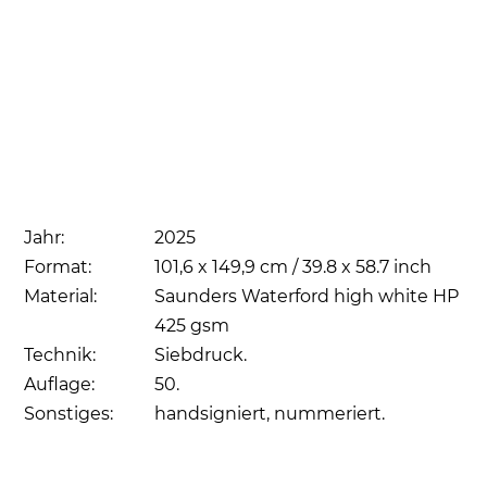
Jahr:
2025
Format:
101,6 x 149,9 cm / 39.8 x 58.7 inch
Material:
Saunders Waterford high white HP
425 gsm
Technik:
Siebdruck.
Auflage:
50.
Sonstiges:
handsigniert, nummeriert.