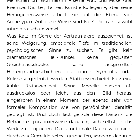
Menschen um sich herum – seine Frau und Muse Ada,
Freunde, Dichter, Tänzer, Künstlerkollegen –, aber seine
Herangehensweise erhebt sie auf die Ebene von
Archetypen. Auf diese Weise sind Katz‘ Porträts sowohl
intim als auch universell.
Was Katz im Genre der Porträtmalerei auszeichnet, ist
seine Weigerung, emotionale Tiefe im traditionellen,
psychologischen Sinne zu suchen. Es gibt kein
dramatisches Hell-Dunkel, keine gequälten
Gesichtsausdrücke, keine ausgefeilten
Hintergrundgeschichten, die durch Symbolik oder
Kulisse angedeutet werden. Stattdessen bietet Katz eine
kühle Distanziertheit. Seine Modelle blicken oft
ausdruckslos oder leicht aus dem Bild heraus,
eingefroren in einem Moment, der ebenso sehr von
formaler Komposition wie von persönlicher Identität
geprägt ist. Und doch lädt gerade diese Distanz die
Betrachter paradoxerweise dazu ein, sich selbst in das
Werk zu projizieren. Der emotionale Raum wird nicht
durch das Gemälde selbst geschaffen, sondern dadurch,