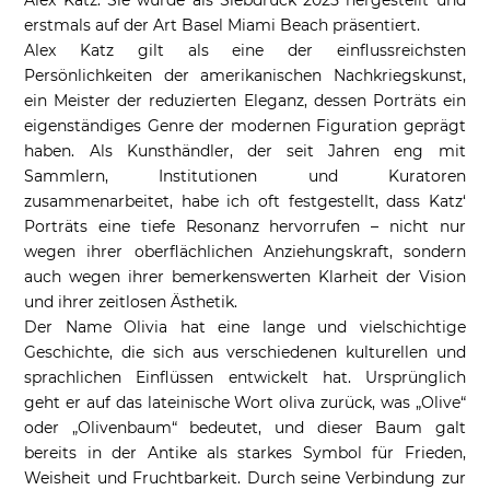
Alex Katz. Sie wurde als Siebdruck 2025 hergestellt und
erstmals auf der Art Basel Miami Beach präsentiert.
Alex Katz gilt als eine der einflussreichsten
Persönlichkeiten der amerikanischen Nachkriegskunst,
ein Meister der reduzierten Eleganz, dessen Porträts ein
eigenständiges Genre der modernen Figuration geprägt
haben. Als Kunsthändler, der seit Jahren eng mit
Sammlern, Institutionen und Kuratoren
zusammenarbeitet, habe ich oft festgestellt, dass Katz‘
Porträts eine tiefe Resonanz hervorrufen – nicht nur
wegen ihrer oberflächlichen Anziehungskraft, sondern
auch wegen ihrer bemerkenswerten Klarheit der Vision
und ihrer zeitlosen Ästhetik.
Der Name Olivia hat eine lange und vielschichtige
Geschichte, die sich aus verschiedenen kulturellen und
sprachlichen Einflüssen entwickelt hat. Ursprünglich
geht er auf das lateinische Wort
oliva
zurück, was „Olive“
oder „Olivenbaum“ bedeutet, und dieser Baum galt
bereits in der Antike als starkes Symbol für Frieden,
Weisheit und Fruchtbarkeit. Durch seine Verbindung zur