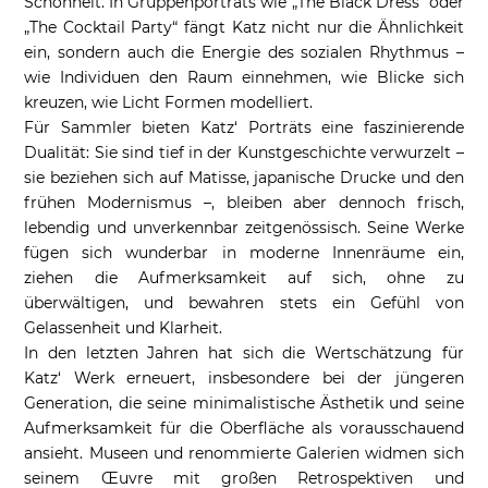
Schönheit. In Gruppenporträts wie „The Black Dress“ oder
„The Cocktail Party“ fängt Katz nicht nur die Ähnlichkeit
ein, sondern auch die Energie des sozialen Rhythmus –
wie Individuen den Raum einnehmen, wie Blicke sich
kreuzen, wie Licht Formen modelliert.
Für Sammler bieten Katz‘ Porträts eine faszinierende
Dualität: Sie sind tief in der Kunstgeschichte verwurzelt –
sie beziehen sich auf Matisse, japanische Drucke und den
frühen Modernismus –, bleiben aber dennoch frisch,
lebendig und unverkennbar zeitgenössisch. Seine Werke
fügen sich wunderbar in moderne Innenräume ein,
ziehen die Aufmerksamkeit auf sich, ohne zu
überwältigen, und bewahren stets ein Gefühl von
Gelassenheit und Klarheit.
In den letzten Jahren hat sich die Wertschätzung für
Katz‘ Werk erneuert, insbesondere bei der jüngeren
Generation, die seine minimalistische Ästhetik und seine
Aufmerksamkeit für die Oberfläche als vorausschauend
ansieht. Museen und renommierte Galerien widmen sich
seinem Œuvre mit großen Retrospektiven und