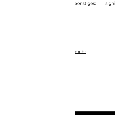
Sonstiges:
sign
Seite drucken
mehr