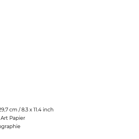
29,7 cm / 8.3 x 11.4 inch
 Art Papier
ographie