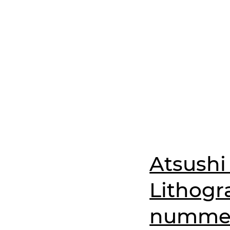
Atsushi
Lithogra
nummeri