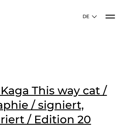
DE
 Kaga This way cat /
phie / signiert,
ert / Edition 20