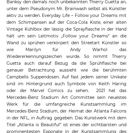
Banksy den damals noch unbekannten Thierry Guetta an,
unter dem Pseudonym Mr. Brainwash selbst als Künstler
aktiv zu werden. Everyday Life – Follow your Dreams mit
dem Schimpansen auf der Coca-Cola Kiste, einer alten
Vintage Kühlbox der lässig die Sprayflasche in der Hand
hält um sein Leitmotiv „Follow your Dreams“ an die
Wand zu sprühen verkörpert den Streetart Künstler so
wie Marilyn für Andy Warhol das
Wiedererkennungszeichen wurde. So nimmt Thierry
Guetta auch darauf Bezug da die Sprühflasche bei
genauer Betrachtung aussieht wie die berühmten
Campbells Suppendosen. Auf fast jedem seiner Unikate
sind im Hintergrund auch Symbole von Keith Haring
oder der Marvel Comics zu sehen. 2021 hat das
Mercedes-Benz Stadium Art Committee sein neuestes
Werk für die umfangreiche Kunstsammlung im
Mercedes-Benz Stadium, der Heimat der Atlanta Falcons
in der NFL, in Auftrag gegeben. Das Kunstwerk mit dem
Titel „Atlanta is Beautiful“ ist eines der sichtbarsten und
prominentesten Exponate in der Kunstsammlung des