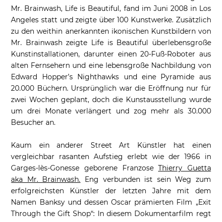
Mr. Brainwash, Life is Beautiful, fand im Juni 2008 in Los
Angeles statt und zeigte über 100 Kunstwerke. Zusätzlich
zu den weithin anerkannten ikonischen Kunstbildern von
Mr. Brainwash zeigte Life is Beautiful überlebensgroße
Kunstinstallationen, darunter einen 20-Fuß-Roboter aus
alten Fernsehern und eine lebensgroße Nachbildung von
Edward Hopper’s Nighthawks und eine Pyramide aus
20.000 Büchern. Ursprünglich war die Eröffnung nur für
zwei Wochen geplant, doch die Kunstausstellung wurde
um drei Monate verlängert und zog mehr als 30.000
Besucher an.
Kaum ein anderer Street Art Künstler hat einen
vergleichbar rasanten Aufstieg erlebt wie der 1966 in
Garges-lès-Gonesse geborene Franzose
Thierry Guetta
aka Mr. Brainwash.
Eng verbunden ist sein Weg zum
erfolgreichsten Künstler der letzten Jahre mit dem
Namen Banksy und dessen Oscar prämierten Film „Exit
Through the Gift Shop“: In diesem Dokumentarfilm regt