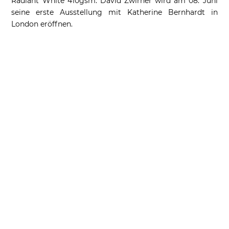
Radiant White 410gsm. David Zwirner wird am 08. Juni
seine erste Ausstellung mit Katherine Bernhardt in
London eröffnen.