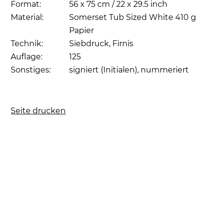
Format:
56 x 75 cm / 22 x 29.5 inch
Material:
Somerset Tub Sized White 410 g
Papier
Technik:
Siebdruck, Firnis
Auflage:
125
Sonstiges:
signiert (Initialen), nummeriert
Seite drucken