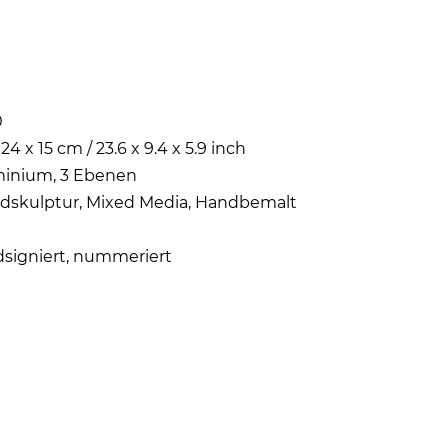
0
24 x 15 cm / 23.6 x 9.4 x 5.9 inch
inium, 3 Ebenen
skulptur, Mixed Media, Handbemalt
signiert, nummeriert