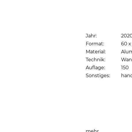
Jahr:
202
Format:
60 x 
Material:
Alum
Technik:
Wand
Auflage:
150
Sonstiges:
hand
Seite drucken
mehr