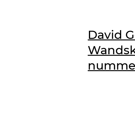
David G
Wandsku
nummeri