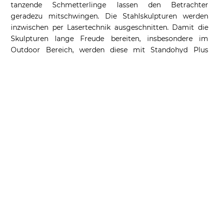
tanzende Schmetterlinge lassen den Betrachter
geradezu mitschwingen. Die Stahlskulpturen werden
inzwischen per Lasertechnik ausgeschnitten. Damit die
Skulpturen lange Freude bereiten, insbesondere im
Outdoor Bereich, werden diese mit Standohyd Plus
einem für Automobilreparaturen empfohlenen
Speziallack der Firma Standox aus Deutschland lackiert.
Unzählige Details, die das Motiv immer wieder aufs Neue
erkunden und erforschen lassen runden seine Objekte ab,
die in den letzten Jahren eine solide Preisentwicklung
erfahren haben.