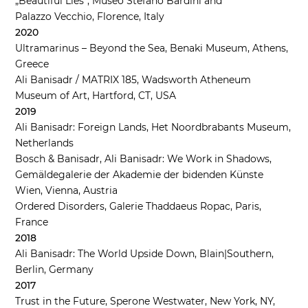
„Beautiful Lies“, Museo Stefano Bardini and
Palazzo Vecchio, Florence, Italy
2020
Ultramarinus – Beyond the Sea
, Benaki Museum, Athens,
Greece
Ali Banisadr / MATRIX 185
, Wadsworth Atheneum
Museum of Art, Hartford, CT, USA
2019
Ali Banisadr: Foreign Lands
, Het Noordbrabants Museum,
Netherlands
Bosch & Banisadr, Ali Banisadr: We Work in Shadows
,
Gemäldegalerie der Akademie der bidenden Künste
Wien, Vienna, Austria
Ordered Disorders
, Galerie Thaddaeus Ropac, Paris,
France
2018
Ali Banisadr: The World Upside Down
, Blain|Southern,
Berlin, Germany
2017
Trust in the Future
, Sperone Westwater, New York, NY,