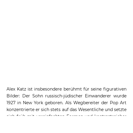
Alex Katz ist insbesondere berühmt für seine figurativen
Bilder: Der Sohn russisch-jüdischer Einwanderer wurde
1927 in New York geboren. Als Wegbereiter der Pop Art
konzentrierte er sich stets auf das Wesentliche und setzte
sich früh mit vereinfachten Formen und kontrastreicher
Farbkomposition auseinander. Seine Kunst ist vielfältig,
hat aber immer die Schönheit als zentrales Thema. Der