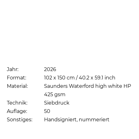
Jahr:
2026
Format:
102 x 150 cm / 40.2 x 59.1 inch
Material:
Saunders Waterford high white HP
425 gsm
Technik:
Siebdruck
Auflage:
50
Sonstiges:
Handsigniert, nummeriert