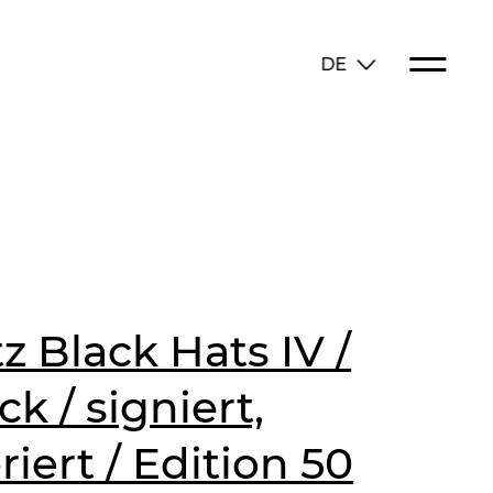
DE
z Black Hats IV /
k / signiert,
ert / Edition 50