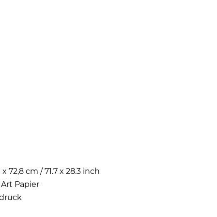
 x 72,8 cm / 71.7 x 28.3 inch
 Art Papier
druck