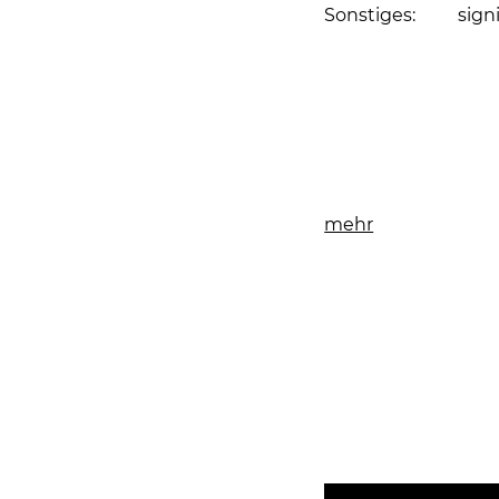
Sonstiges:
sign
Seite drucken
mehr