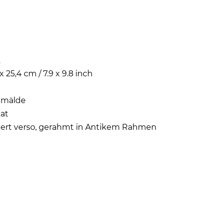
2
x 25,4 cm / 7.9 x 9.8 inch
emälde
at
iert verso, gerahmt in Antikem Rahmen