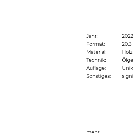
Jahr:
202
Format:
20,3 
Material:
Holz
Technik:
Ölg
Auflage:
Unik
Sonstiges:
sign
Seite drucken
mehr