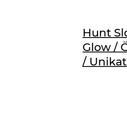
Hunt S
Glow / Ö
/ Unikat