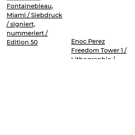
Fontainebleau,
Miami / Siebdruck
/ signiert,
nummeriert /
Enoc Perez
Edition 50
Freedom Tower 1 /
Lithographie /
signiert,
nummeriert /
Edition 15