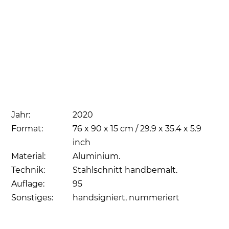
Jahr:
2020
Format:
76 x 90 x 15 cm / 29.9 x 35.4 x 5.9
inch
Material:
Aluminium.
Technik:
Stahlschnitt handbemalt.
Auflage:
95
Sonstiges:
handsigniert, nummeriert