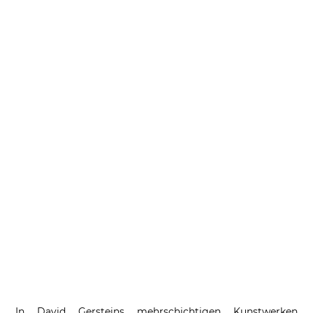
In David Gersteins mehrschichtigen Kunstwerken