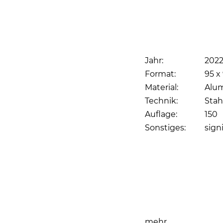
Jahr:
202
Format:
95 x 
Material:
Alu
Technik:
Stah
Auflage:
150
Sonstiges:
sign
Seite drucken
mehr