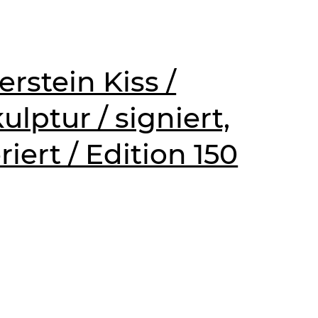
rstein Kiss /
lptur / signiert,
ert / Edition 150