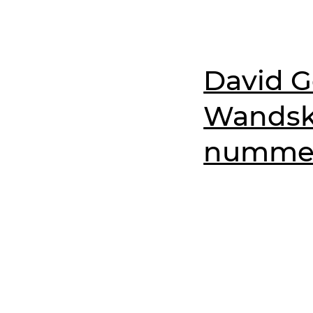
David Ge
Wandsku
nummeri