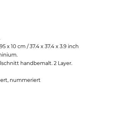
2
95 x 10 cm / 37.4 x 37.4 x 3.9 inch
minium.
lschnitt handbemalt. 2 Layer.
iert, nummeriert