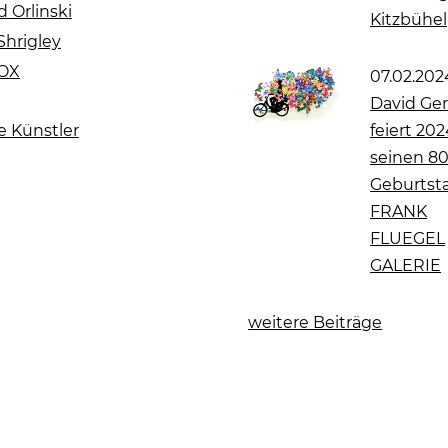
d Orlinski
Kitzbühel
Shrigley
OX
07.02.202
David Ger
e Künstler
feiert 20
seinen 80
Geburtsta
FRANK
FLUEGEL
GALERIE
weitere Beiträge