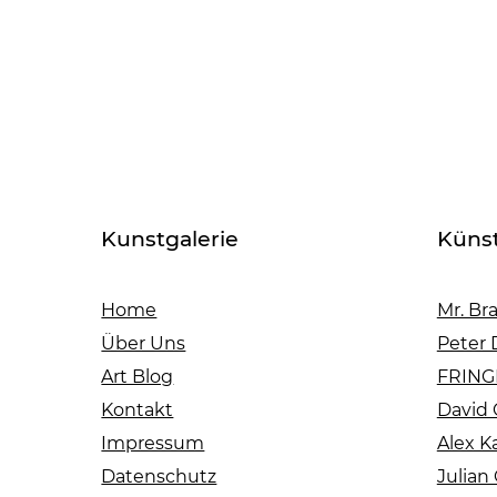
Kunstgalerie
Künst
Home
Mr. Br
Über Uns
Peter 
Art Blog
FRINGE
Kontakt
David 
Impressum
Alex K
Datenschutz
Julian