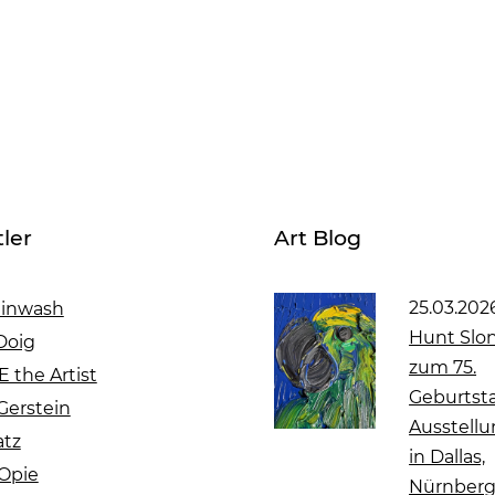
ler
Art Blog
25.03.202
ainwash
Hunt Sl
Doig
zum 75.
 the Artist
Geburtsta
Gerstein
Ausstell
atz
in Dallas,
 Opie
Nürnberg