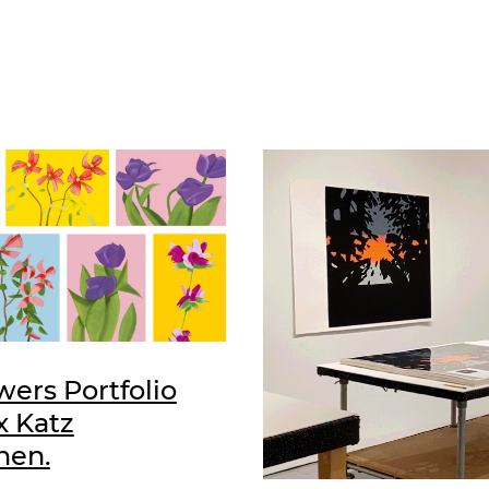
wers Portfolio
x Katz
nen.